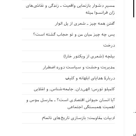
مسیرِ دشوار بازنمایی واقعیت ـ زندگی و نقاشی‌های
ژان فرانسوا میله
گفتنِ همه چیز ـ شعری از پل الوار
پس چه چیز میان من و تو حجاب گشته است؟
درخت
بیلچه (شعری از ویکتور خارا)
مدیریت وحشت و سیاست دوره اضطرار
دربارهٔ هدایای ابلهانه و کثیف
کامیلو تورِس؛ الهی‌دان، جامعه‌شناس، و انقلابی
آیا انسان حیوانی اقتصادی است؟ ـ مارسل موس و
اهمیت همبستگی اجتماعی
د.
ادبیات مقاومت؛ بازسازی تاریخ‌های ناتمام
ی