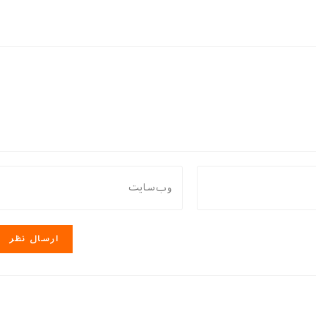
نشانی
وب
سایت
خود
را
وارد
کنید
(اختیاری)