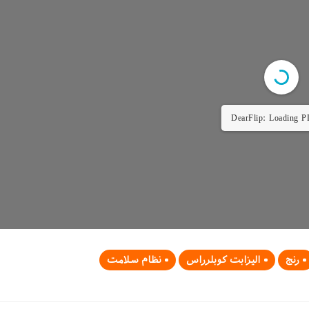
DearFlip: Loading P
رنج
الیزابت کوبلرراس
نظام سلامت