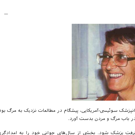
 کوبلر راس (۸ ژوئیه ۱۹۲۶ – ۲۴ اوت ۲۰۰۴) روانپزشک سوئیسی-آمریکایی، پیشگام در مطالعات نزدیک به مرگ بو
صمیم گرفت پزشک شود. بخشی از سال‌های جوانی خود را به امدادگر