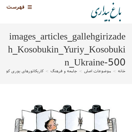
رش
فهرست
ه
حتوا
images_articles_gallehgirizade
h_Kosobukin_Yuriy_Kosobuki
n_Ukraine-500
خانه
>
موضوعات اصلی
>
جامعه و فرهنگ
>
کاریکاتورهای یوری کوزوبو