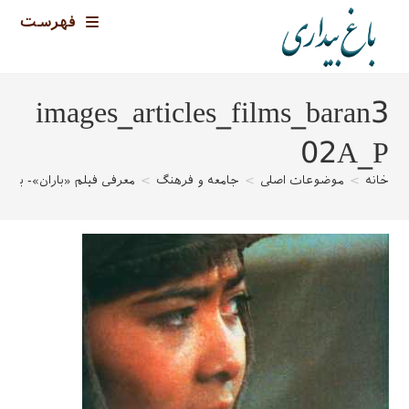
رش
فهرست
ه
حتوا
images_articles_films_baran3
02A_P
خانه
>
موضوعات اصلی
>
جامعه و فرهنگ
>
معرفی فیلم «باران»- به به