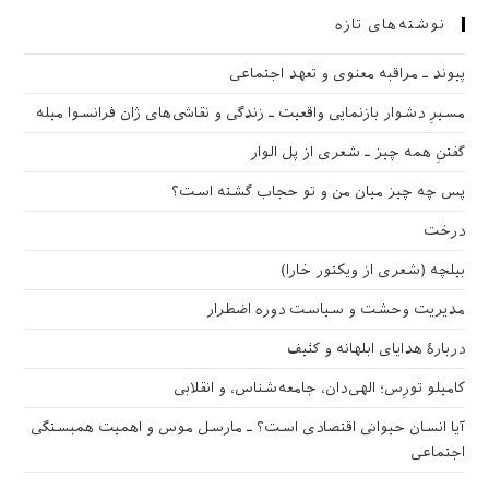
نوشته‌های تازه
پیوند ـ مراقبه‌ معنوی و تعهد اجتماعی
مسیرِ دشوار بازنمایی واقعیت ـ زندگی و نقاشی‌های ژان فرانسوا میله
گفتنِ همه چیز ـ شعری از پل الوار
پس چه چیز میان من و تو حجاب گشته است؟
درخت
بیلچه (شعری از ویکتور خارا)
مدیریت وحشت و سیاست دوره اضطرار
دربارهٔ هدایای ابلهانه و کثیف
کامیلو تورِس؛ الهی‌دان، جامعه‌شناس، و انقلابی
آیا انسان حیوانی اقتصادی است؟ ـ مارسل موس و اهمیت همبستگی
اجتماعی