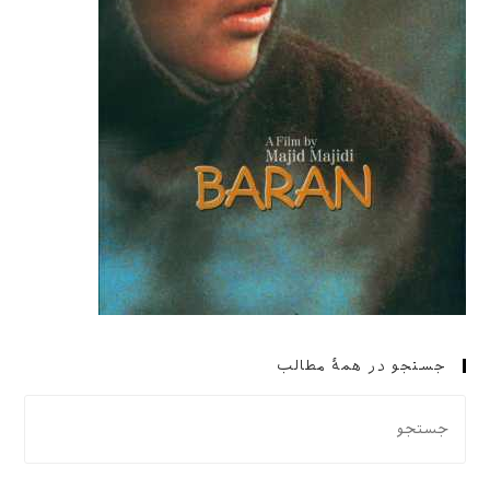
جستجو در همهٔ مطالب