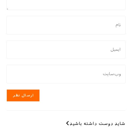
برای
نظر
دادن،
نام
برای
یا
نظر
نام
دادن،
کاربری
ایمیل‌تان
نشانی
خود
را
وب
را
وارد
سایت
وارد
کنید
خود
کنید
را
وارد
کنید
(اختیاری)
شاید دوست داشته باشید