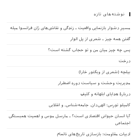
نوشته‌های تازه
مسیرِ دشوار بازنمایی واقعیت ـ زندگی و نقاشی‌های ژان فرانسوا میله
گفتنِ همه چیز ـ شعری از پل الوار
پس چه چیز میان من و تو حجاب گشته است؟
درخت
بیلچه (شعری از ویکتور خارا)
مدیریت وحشت و سیاست دوره اضطرار
دربارهٔ هدایای ابلهانه و کثیف
کامیلو تورِس؛ الهی‌دان، جامعه‌شناس، و انقلابی
آیا انسان حیوانی اقتصادی است؟ ـ مارسل موس و اهمیت همبستگی
اجتماعی
ادبیات مقاومت؛ بازسازی تاریخ‌های ناتمام