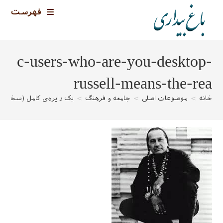
رش
فهرست
ه
حتوا
c-users-who-are-you-desktop-
russell-means-the-rea
خانه
>
موضوعات اصلی
>
جامعه و فرهنگ
>
یک دایره‌ی کامل (سخن‌ر