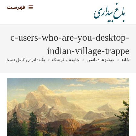
رش
فهرست
ه
حتوا
c-users-who-are-you-desktop-
indian-village-trappe
خانه
>
موضوعات اصلی
>
جامعه و فرهنگ
>
یک دایره‌ی کامل (سخن‌ر