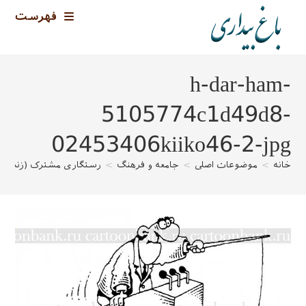
رش
فهرست
ه
حتوا
h-dar-ham-
5105774c1d49d8-
02453406kiiko46-2-jpg
خانه
>
موضوعات اصلی
>
جامعه و فرهنگ
>
رستگاری مشترک (زندگی و ا