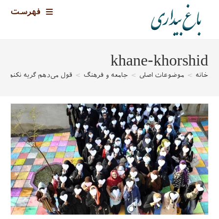
رش
فهرست
ه
حتوا
khane-khorshid
خانه
>
موضوعات اصلی
>
جامعه و فرهنگ
>
قول می‌دهم گریه نکنم!
>