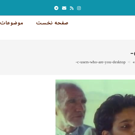
صفحه نخست
موضوعات 
»
>
c-users-who-are-you-desktop-