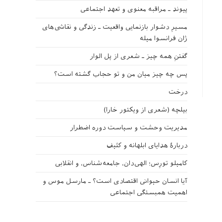
پیوند ـ مراقبه‌ معنوی و تعهد اجتماعی
مسیرِ دشوار بازنمایی واقعیت ـ زندگی و نقاشی‌های
ژان فرانسوا میله
گفتنِ همه چیز ـ شعری از پل الوار
پس چه چیز میان من و تو حجاب گشته است؟
درخت
بیلچه (شعری از ویکتور خارا)
مدیریت وحشت و سیاست دوره اضطرار
دربارهٔ هدایای ابلهانه و کثیف
کامیلو تورِس؛ الهی‌دان، جامعه‌شناس، و انقلابی
آیا انسان حیوانی اقتصادی است؟ ـ مارسل موس و
اهمیت همبستگی اجتماعی