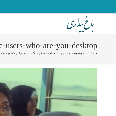
رش
ه
حتوا
c-users-who-are-you-desktop-
خانه
>
موضوعات اصلی
>
جامعه و فرهنگ
>
معرفی فیلم «پدر