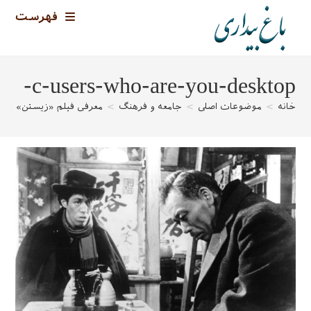
رش
فهرست
ه
حتوا
c-users-who-are-you-desktop-
خانه
>
موضوعات اصلی
>
جامعه و فرهنگ
>
معرفی فیلم «زیستن»
>