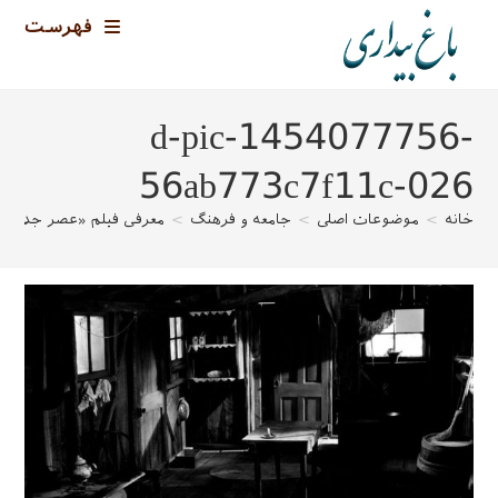
رش
فهرست
ه
حتوا
d-pic-1454077756-
56ab773c7f11c-026
خانه
>
موضوعات اصلی
>
جامعه و فرهنگ
>
معرفی فیلم «عصر جدید»