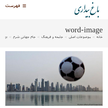
رش
فهرست
ه
حتوا
word-image
خانه
>
موضوعات اصلی
>
جامعه و فرهنگ
>
جام جهانیِ شرم
>
image