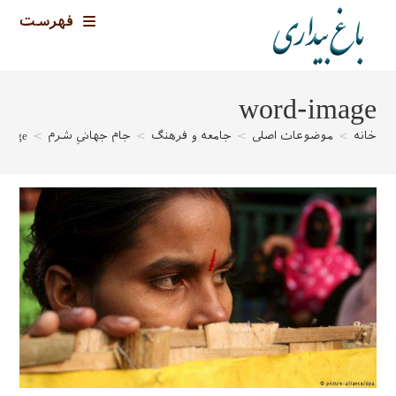
رش
فهرست
ه
حتوا
word-image
خانه
>
موضوعات اصلی
>
جامعه و فرهنگ
>
جام جهانیِ شرم
>
image