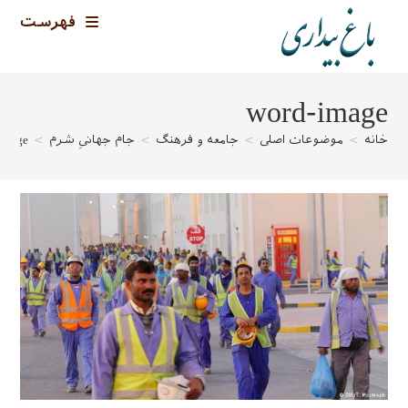
رش
فهرست
ه
حتوا
word-image
خانه
>
موضوعات اصلی
>
جامعه و فرهنگ
>
جام جهانیِ شرم
>
image