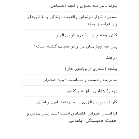
پیوند ـ مراقبه‌ معنوی و تعهد اجتماعی
مسیرِ دشوار بازنمایی واقعیت ـ زندگی و نقاشی‌های
ژان فرانسوا میله
گفتنِ همه چیز ـ شعری از پل الوار
پس چه چیز میان من و تو حجاب گشته است؟
درخت
بیلچه (شعری از ویکتور خارا)
مدیریت وحشت و سیاست دوره اضطرار
دربارهٔ هدایای ابلهانه و کثیف
کامیلو تورِس؛ الهی‌دان، جامعه‌شناس، و انقلابی
آیا انسان حیوانی اقتصادی است؟ ـ مارسل موس و
اهمیت همبستگی اجتماعی