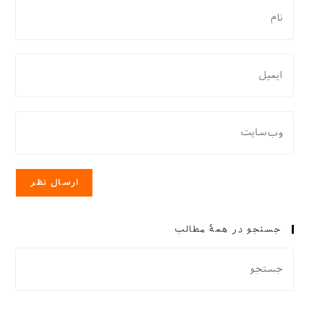
برای
نظر
دادن،
نام
برای
یا
نظر
نام
دادن،
کاربری
ایمیل‌تان
نشانی
خود
را
وب
را
وارد
سایت
وارد
کنید
خود
کنید
را
وارد
کنید
جستجو در همهٔ مطالب
(اختیاری)