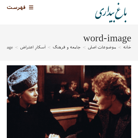
رش
فهرست
ه
حتوا
word-image
خانه
>
موضوعات اصلی
>
جامعه و فرهنگ
>
اُسکارِ اعتراض
>
d-image