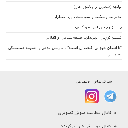
بیلچه (شعری از ویکتور خارا)
مدیریت وحشت و سیاست دوره اضطرار
دربارهٔ هدایای ابلهانه و کثیف
کامیلو تورِس؛ الهی‌دان، جامعه‌شناس، و انقلابی
آیا انسان حیوانی اقتصادی است؟ ـ مارسل موس و اهمیت همبستگی
اجتماعی
شبکه‌های اجتماعی:
🔹 کانال مطالب صوتی-تصویری
🔹 کانال موسیقی‌های برگزیده