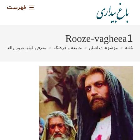
رش
فهرست
ه
حتوا
Rooze-vagheea1
خانه
>
موضوعات اصلی
>
جامعه و فرهنگ
>
معرفی فیلم «روز واقعه»
>