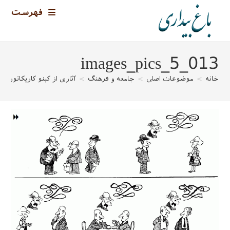
رش
فهرست
ه
حتوا
images_pics_5_013
خانه
>
موضوعات اصلی
>
جامعه و فرهنگ
>
آثاری از کینو کاریکاتوریس