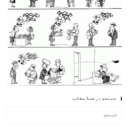
جستجو در همهٔ مطالب