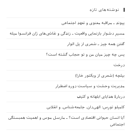
نوشته‌های تازه
پیوند ـ مراقبه‌ معنوی و تعهد اجتماعی
مسیرِ دشوار بازنمایی واقعیت ـ زندگی و نقاشی‌های ژان فرانسوا میله
گفتنِ همه چیز ـ شعری از پل الوار
پس چه چیز میان من و تو حجاب گشته است؟
درخت
بیلچه (شعری از ویکتور خارا)
مدیریت وحشت و سیاست دوره اضطرار
دربارهٔ هدایای ابلهانه و کثیف
کامیلو تورِس؛ الهی‌دان، جامعه‌شناس، و انقلابی
آیا انسان حیوانی اقتصادی است؟ ـ مارسل موس و اهمیت همبستگی
اجتماعی