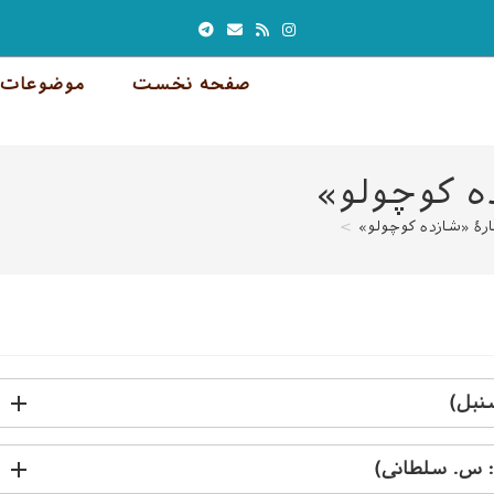
صفحه نخست
موضوعات 
ده کوچولو»
رهٔ «شازده کوچولو»
>
نبل)
: س. سلطانی)