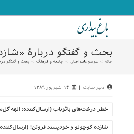
رش
ه
حتوا
بحث و گفتگو دربارهٔ «شاز
خانه
>
موضوعات اصلی
>
جامعه و فرهنگ
>
بحث و گفتگو دربا
نویسندهٔ
نوشته
دبیر سایت
۱۴ شهریور ۱۳۸۹
نوشته:
منتشر
شده
است:
خطر درخت‌های بائوباب (ارسال‌کننده: الهه گل‌س
شازده کوچولو و خودپسند فروتن!‌ (ارسال‌کننده