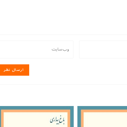
نشانی
وب
سایت
خود
را
وارد
کنید
(اختیاری)