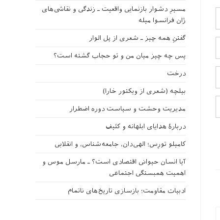
مسیرِ دشوار بازنمایی واقعیت ـ زندگی و نقاشی‌های
ژان فرانسوا میله
گفتنِ همه چیز ـ شعری از پل الوار
پس چه چیز میان من و تو حجاب گشته است؟
درخت
بیلچه (شعری از ویکتور خارا)
مدیریت وحشت و سیاست دوره اضطرار
دربارهٔ هدایای ابلهانه و کثیف
کامیلو تورِس؛ الهی‌دان، جامعه‌شناس، و انقلابی
آیا انسان حیوانی اقتصادی است؟ ـ مارسل موس و
اهمیت همبستگی اجتماعی
ادبیات مقاومت؛ بازسازی تاریخ‌های ناتمام