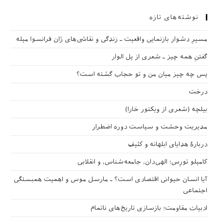
نوشته‌های تازه
مسیرِ دشوار بازنمایی واقعیت ـ زندگی و نقاشی‌های ژان فرانسوا میله
گفتنِ همه چیز ـ شعری از پل الوار
پس چه چیز میان من و تو حجاب گشته است؟
درخت
بیلچه (شعری از ویکتور خارا)
مدیریت وحشت و سیاست دوره اضطرار
دربارهٔ هدایای ابلهانه و کثیف
کامیلو تورِس؛ الهی‌دان، جامعه‌شناس، و انقلابی
آیا انسان حیوانی اقتصادی است؟ ـ مارسل موس و اهمیت همبستگی
اجتماعی
ادبیات مقاومت؛ بازسازی تاریخ‌های ناتمام