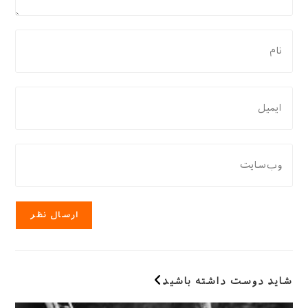
برای
نظر
دادن،
نام
برای
یا
نظر
نام
دادن،
کاربری
ایمیل‌تان
نشانی
خود
را
وب
را
وارد
سایت
وارد
کنید
خود
کنید
را
وارد
کنید
(اختیاری)
شاید دوست داشته باشید