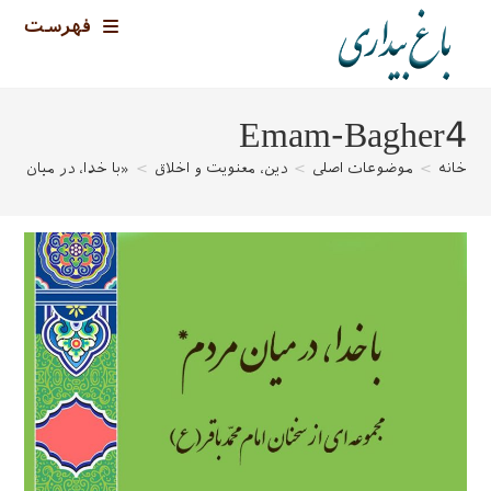
رش
فهرست
ه
حتوا
Emam-Bagher4
خانه
>
موضوعات اصلی
>
دین، معنویت و اخلاق
>
«با خدا، در میان مرد