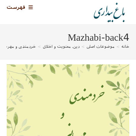
رش
فهرست
ه
حتوا
Mazhabi-back4
خانه
>
موضوعات اصلی
>
دین، معنویت و اخلاق
>
خردمندی و مهربانی –