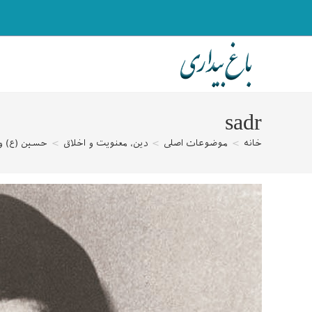
رش
ه
حتوا
sadr
خانه
>
موضوعات اصلی
>
دین، معنویت و اخلاق
>
حسین (ع) وا