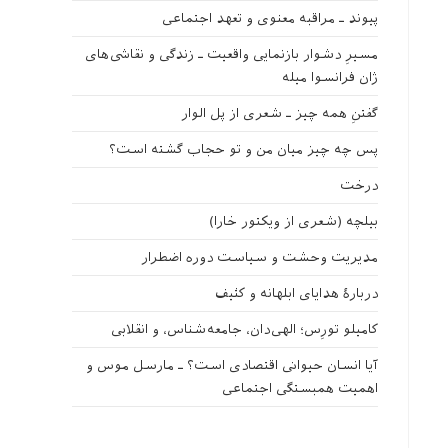
پیوند ـ مراقبه‌ معنوی و تعهد اجتماعی
مسیرِ دشوار بازنمایی واقعیت ـ زندگی و نقاشی‌های
ژان فرانسوا میله
گفتنِ همه چیز ـ شعری از پل الوار
پس چه چیز میان من و تو حجاب گشته است؟
درخت
بیلچه (شعری از ویکتور خارا)
مدیریت وحشت و سیاست دوره اضطرار
دربارهٔ هدایای ابلهانه و کثیف
کامیلو تورِس؛ الهی‌دان، جامعه‌شناس، و انقلابی
آیا انسان حیوانی اقتصادی است؟ ـ مارسل موس و
اهمیت همبستگی اجتماعی