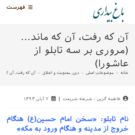
رش
فهرست
ه
حتوا
آن که رفت، آن که ماند…
(مروری بر سه تابلو از
عاشورا)
خانه
>
موضوعات اصلی
>
دین، معنویت و اخلاق
>
آن که رفت، آن که ما
نویسندهٔ
نوشته
فاطمه گزین - شریفه شریعت
۲ آبان ۱۳۹۳
نوشته:
منتشر
شده
است:
نام تابلو: «سخن امام حسین(ع) هنگام
خروج از مدینه و هنگام ورود به مکه»