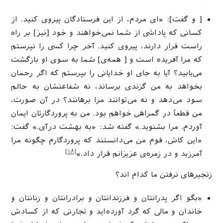
[ و گفت]: «ای مردم، از این فرستادگان پیروی کنید. از
کسانی که پاداشی از شما نمی‌خواهند و خود [نیز] بر راه
راست قرار دارند، پیروی کنید. آخر چرا کسی را نپرستم
که مرا آفریده است و [ همه‌ی] شما به سوی او بازگشت
می‌یابید؟ آیا به جای او خدایانی را بپرستم که اگر رحمان
بخواهد به من گزندی برساند، نه شفاعتشان به حالم
سود می‌دهد و نه می‌توانند مرا برهانند؟ در آن صورت،
من قطعاً در گمراهی خواهم بود. من به پروردگارتان ایمان
آوردم. مرا بشنوید.» گفته شد: «به بهشت درآی.» گفت:
«این کاش، قوم من می‌دانستند که پروردگارم چگونه مرا
[۱۸]
آمرزید و در زمره‌ی عزیزانم قرار داد.»
زنجیرهای نرفتن ما کدام اند؟
«بگو اگر پدرانتان و فرزندانتان و برادرانتان و زنانتان و
خاندان و مالی که گرد آورده‌اید و تجارتی که از کسادش