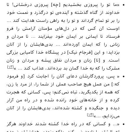
«ما تو را پیروزی بخشیدیم [چه] پیروزی درخشانی! تا
خداوند از گناه گذشته و آینده‌ی تو درگذرد و نعمت خود
را بر تو تمام گرداند و تو را به راهی راست هدایت کند …
اوست آن کس که در دل‌های مؤمنان آرامش را فرو
فرستاد تا ایمانی بر ایمان خود بیفزایند … تا مردان و
زنانی را که ایمان آورده‌اند … بدی‌هایشان را از آنان
بزداید؛ و این [فرجام نیک] در پیشگاه خدا کامیابی بزرگی
است. و [تا] زنان و مردان نفاق پیشه و مردان و زنان
[۱۳]
مشرک را که به خدا گمان بد برده‌اند، عذاب کند … »
« پس، پروردگارشان دعای آنان را اجابت کرد [و فرمود
که:] من عمل هیچ صاحب عملی از شما را، از مرد یا زن،
که همه از یکدیگرید، تباه نمی‌کنم؛ پس، کسانی که هجرت
کرده و از خانه‌های خود رانده شده و در راه من آزار
دیده و جنگیده و کشته شده‌اند، بدی‌هایشان را از آنان
[۱۴]
می‌زدایم، …»
«… و كسانى كه در راه خدا كشته شدند خداوند هرگز