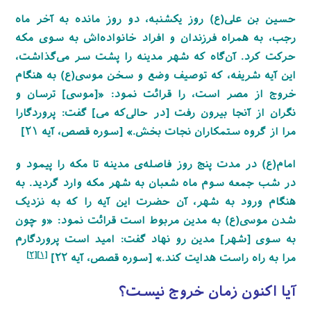
حسین بن علی(ع) روز یکشنبه، دو روز مانده به آخر ماه
رجب، به همراه فرزندان و افراد خانواده
اش به سوی مکه
حرکت کرد. آن
‌گ
اه که شهر مدینه را پشت سر می
گذاشت،
این آیه شریفه
،
که توصیف وضع و سخن موسی(ع)
به هنگام
خروج از مصر است، را قرائت نمود: «
[موسی] ترسان و
نگران از آنجا بیرون رفت [در حالی
که می] گفت: پروردگارا
مرا از گروه ستمکاران نجات بخش.» [سوره قصص، آیه ۲۱]
امام(ع) در مدت پنج روز فاصله
‌ی
مدینه تا مکه را پیمود و
در شب جمعه سوم ماه شعبان به شهر مکه وارد گردید. به
هنگام ورود به شهر، آن حضرت این آیه را که به
نزدیک
شدن
موسی(ع) به مدین مربوط است قرائت نمود: «و چون
به سوی [شهر] مدین رو نهاد گفت: امید است پروردگارم
[۲]
[۱]
مرا به راه راست هدایت کند.» [سوره قصص، آیه ۲۲]
آیا اکنون زمان خروج نیست؟