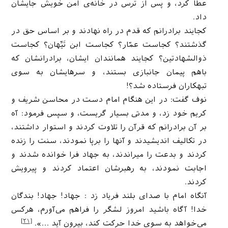
عطا کرد، و پس از ترس در خانه‌ی امن خویش جایشان
داد.
کجایند برادرانم که قدم در راه نهادند و بر اساس حق در
گذشتند؟ کجاست عمّار؟ کجاست ابن تَیِّهان؟ کجاست
ذوالشهادتین؟ کجایند همانندان ایشان، برادرانشان که
باهم پیمان جانبازی بستند، و سرهایشان به سوی
تبهکاران فرستاده شد؟!
نوف گفت: در این هنگام امام دست در محاسن شریف و
کریم خود زد، و مدتی بسیار گریست، و سپس فرمود: آه
بر آن برادرانم که قرآن را تلاوت کردند و استوار داشتند،
در تکالیف اندیشیدند و آنها را برپا نمودند، سنت را زنده
کردند و بدعت را میراندند، به جهاد فرا خوانده شدند و
اجابت نمودند، به رهبرشان اعتماد کردند و پیرویش
کردند.
آنگاه امام با صدای بلند فریاد زد : جهاد! جهاد! بندگان
خدا! آگاه باشید امروز لشگر را فراهم می‌آورم، هرکس
[۲۱]
می‌خواهد به سوی خدا حرکت کند، بیرون آید …».