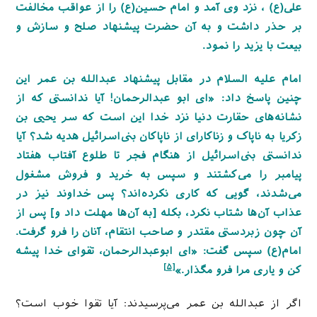
علی(ع) ، نزد وی آمد و امام حسین(ع) را از عواقب مخالفت
بر حذر داشت و به آن حضرت پیشنهاد صلح و سازش و
بیعت با یزید را نمود.
امام علیه السلام در مقابل پیشنهاد عبدالله بن عمر این
چنین پاسخ داد: «ای ابو عبدالرحمان! آیا ندانستی که از
نشانه‌های حقارت دنیا نزد خدا این است که سر یحیی بن
زکریا به ناپاک و زناکارای از ناپاکان بنی‌اسرائیل هدیه شد؟ آیا
ندانستی بنی‌اسرائیل از هنگام فجر تا طلوع آفتاب هفتاد
پیامبر را می‌کشتند و سپس به خرید و فروش مشغول
می‌شدند، گویی که کاری نکرده‌اند؟ پس خداوند نیز در
عذاب آن‌ها شتاب نکرد، بکله [به آن‌ها مهلت داد و] پس از
آن چون زبردستی مقتدر و صاحب انتقام، آنان را فرو گرفت.
امام(ع) سپس گفت: «ای ابوعبدالرحمان، تقوای خدا پیشه
[۵]
کن و یاری مرا فرو مگذار.»
اگر از عبدالله بن عمر می‌پرسیدند: آیا تقوا خوب است؟