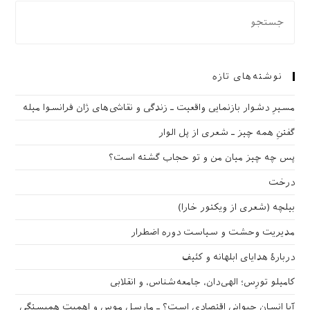
نوشته‌های تازه
مسیرِ دشوار بازنمایی واقعیت ـ زندگی و نقاشی‌های ژان فرانسوا میله
گفتنِ همه چیز ـ شعری از پل الوار
پس چه چیز میان من و تو حجاب گشته است؟
درخت
بیلچه (شعری از ویکتور خارا)
مدیریت وحشت و سیاست دوره اضطرار
دربارهٔ هدایای ابلهانه و کثیف
کامیلو تورِس؛ الهی‌دان، جامعه‌شناس، و انقلابی
آیا انسان حیوانی اقتصادی است؟ ـ مارسل موس و اهمیت همبستگی