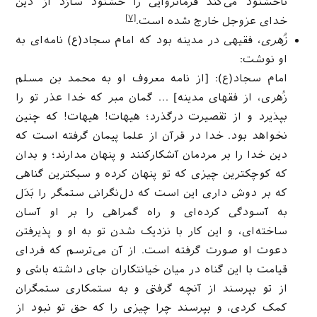
ناخشنود می‌کند فرمانروایی را خشنود سازد از دین
[۷]
خدای عزوجل خارج شده است.
زُهری
، فقیهی در مدینه بود که امام سجاد(ع) نامه‌ای به
او نوشت:
امام سجاد(ع): [از نامه معروف او به محمد بن مسلم
زُهری، از فقهای مدینه] … گمان مبر که خدا عذر تو را
بپذیرد و از تقصیرت درگذرد؛ هیهات! هیهات! که چنین
نخواهد بود. خدا در قرآن از علما پیمان گرفته است که
دین خدا را بر مردمان آشکارکنند و پنهان مدارند؛ و بدان
که کوچکترین چیزی که تو پنهان کرده و سبکترین گناهی
که بر دوش داری این است که دل‌نگرانی ستمگر را بَدَل
به آسودگی کرده‌ای و راه گمراهی را بر او آسان
ساخته‌ای، و این کار با نزدیک شدن تو به او و پذیرفتن
دعوت او صورت گرفته است. از آن می‌ترسم که فردای
قیامت با این گناه در میان خیانتکاران جای داشته باشی و
از تو بپرسند از آنچه گرفتی و به ستمکاری ستمگران
کمک کردی، و بپرسند چرا چیزی را که حق تو نبود از