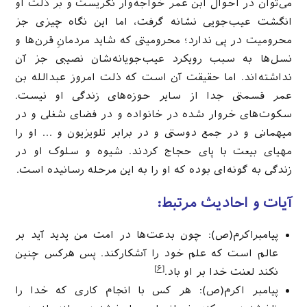
می‌توان در احوال ابن عمر خواجه‌وار نگریست و بر ذلت او
انگشت عیب‌جویی نشانه گرفت، اما این نگاه چیزی جز
محرومیت در پی ندارد؛ محرومیتی که شاید مردمانِ قرن‌ها و
نسل‌ها به سبب رویکرد عیب‌جویانه‌شان نصیبی جز آن
نداشته‌اند. اما حقیقت آن است که ذلت امروز عبدالله بن
عمر قسمتی جدا از سایر حوزه‌های زندگی او نیست.
سکوت‌های خروار شده در خانواده و در فضای شغلی و در
میهمانی و در جمع دوستی و در برابر تلویزیون و … او را
مهیای بیعت با پای حجاج کردند. شیوه و سلوک او در
زندگی به گونه‌ای بوده که او را به این مرحله رسانیده است.
آیات و احادیث مرتبط:
پیامبراکرم(ص): چون‌ بدعت‌ها در امت ‌من پدید ‌آید بر
عالم است که ‌علم خود ‌را ‌آشکار‌کند. پس ‌هر‌کس چنین
[۶]
‌نکند لعنت ‌خدا بر او باد.
پیامبر اکرم(ص): هر کس با انجام کاری که خدا را