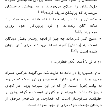
اعمالشان را نابود نمى‌كند. بلكه بزودى هدايتشان نموده
دل‌هايشان را اصلاح مى‌فرمايد و به بهشتى داخلشان
[۱۵]
مى‌سازد كه برايشان تعريف كرده»
«کسانی را که در راه خدا کشته شدند مرده مپندارید
بلکه آنان زنده‌اند و نزد پروردگار خود روزی
[۱۶]
میخورند.»
«هیچ کس نمی‌داند چه چیز از آنچه روشنی بخش دیدگان
است به [پاداش] آنچه انجام می‌دادند برای آنان پنهان
[۱۷]
شده است.»
«و ما لی لا أعبد الّذی فطرنی…»
امام حسین(ع) در نامه به بنی‌هاشم می‌گویند هرکس همراه
«من» بیاید…، و این اشاره به سیره و روشی است که مربوط
به پیامبر(ص) است. آن که بر این سیرت بزید، هر کجای
تاریخ که باشد، هم‌-راه او و کاروان اوست و گواه بودن بر
حقیقت، سرنوشتی است که خداوند، بر شاخه‌ی درختی از
درختان بهشت خود، برای او مهیا نموده است.