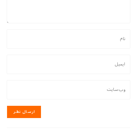
برای
نظر
دادن،
نام
برای
یا
نظر
نام
دادن،
کاربری
ایمیل‌تان
نشانی
خود
را
وب
را
وارد
سایت
وارد
کنید
خود
کنید
را
وارد
کنید