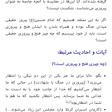
گرفته شده‌اند. آیا این‌ها در مقایسه با آنچه جامعه به عنوان
پیروزی می‌شناسد، شکست نیست؟
اگر به این معتقد هستیم که امام حسین(ع) پیروز حقیقی
میدان جنگ بوده و همراه شدن با ایشان فتح و پیروزی
است، باید از خود بپرسیم که چه چیز فتح و پیروزی حقیقی
است؟
آیات و احادیث مرتبط:
(چه چیزی فتح و پیروزی است؟
)
بگو: «آيا براى ما جز يكى از اين دو نيكى را انتظار
مى‌بريد؟ [پیروزی در جنگ یا شهادت] در حالى كه ما
انتظار مى‌كشيم كه خدا از جانب خود يا به دست ما
عذابى به شما برساند. پس انتظار بكشيد كه ما هم با
[۱۰]
شما در انتظاريم»
(کاروان اسیران کربلا وارد مجلس ابن زیاد می‌شوند…)