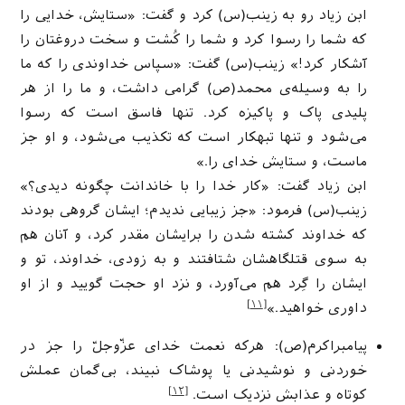
ابن زیاد رو به زینب(س) کرد و گفت: «ستایش، خدایی را
که شما را رسوا کرد و شما را کُشت و سخت دروغتان را
آشکار کرد!» زینب(س) گفت: «سپاس خداوندی را که ما
را به وسیله‌ی محمد(ص) گرامی داشت، و ما را از هر
پلیدی پاک و پاکیزه کرد. تنها فاسق است که رسوا
می‌شود و تنها تبهکار است که تکذیب می‌شود، و او جز
ماست، و ستایش خدای را.»
ابن زیاد گفت: «کار خدا را با خاندانت چگونه دیدی؟»
زینب(س) فرمود: «جز زیبایی ندیدم؛ ایشان گروهی بودند
که خداوند کشته شدن را برایشان مقدر کرد، و آنان هم
به سوی قتلگاهشان شتافتند و به زودی، خداوند، تو و
ایشان را گِرد هم می‌آورد، و نزد او حجت گویید و از او
[۱۱]
داوری خواهید.»
پیامبراکرم(ص): هرکه نعمت خدای عزّوجلّ را جز در
خوردنی و نوشیدنی یا پوشاک نبیند، بی‌گمان عملش
[۱۲]
کوتاه و عذابش نزدیک است.