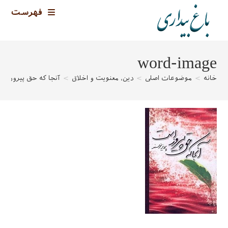
رش
فهرست
ه
حتوا
word-image
خانه
>
موضوعات اصلی
>
دین، معنویت و اخلاق
>
آنجا که حق پیروز اس