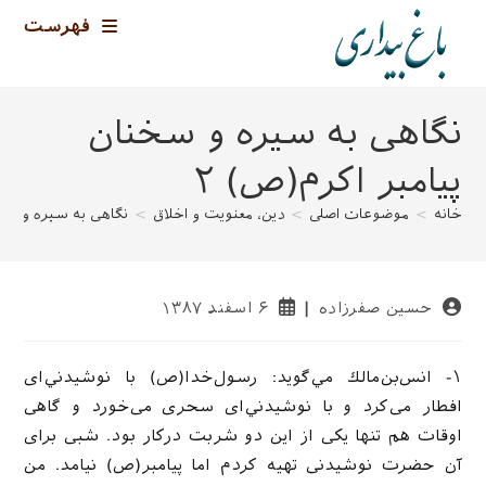
رش
فهرست
ه
حتوا
نگاهی به سیره و سخنان
پیامبر اکرم(ص) ۲
خانه
>
موضوعات اصلی
>
دین، معنویت و اخلاق
>
نگاهی به سیره و سخن
نویسندهٔ
نوشته
حسین صفرزاده
۶ اسفند ۱۳۸۷
نوشته:
منتشر
شده
است:
۱- انس‌بن‌مالك مي‌گويد: رسول‌خدا(ص) با نوشيدني‌اى
افطار مى‌كرد و با نوشيدني‌اى سحرى مى‌خورد و گاهى
اوقات هم تنها يكی از اين دو شربت دركار بود. شبى براى
آن حضرت نوشيدنى تهيه كردم اما پيامبر(ص) نيامد. من