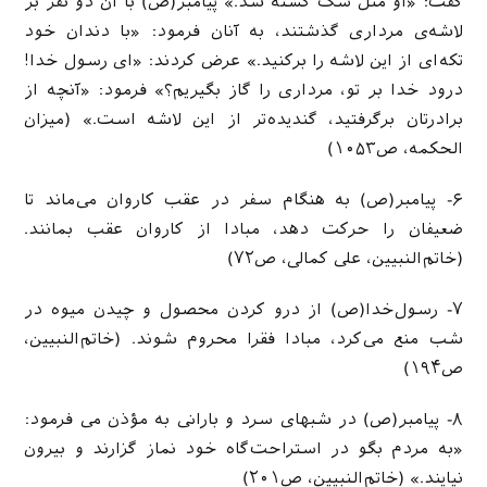
گفت: «او مثل سگ کشته شد.» پیامبر(ص) با آن دو نفر بر
لاشه‌ی مرداری گذشتند، به آنان فرمود: «با دندان خود
تکه‌ای از این لاشه را برکنید.» عرض کردند: «ای رسول خدا!
درود خدا بر تو، مرداری را گاز بگیریم؟» فرمود: «آنچه از
برادرتان برگرفتید، گندیده‌تر از این لاشه است.» (میزان
الحکمه، ص۱۰۵۳)
۶- پيامبر(ص) به هنگام سفر در عقب کاروان می‌ماند تا
ضعیفان را حرکت دهد، مبادا از کاروان عقب بمانند.
(خاتم‌النبیین، علی کمالی، ص۷۲)
۷- رسول‌خدا(ص) از درو کردن محصول و چیدن میوه در
شب منع می‌کرد، مبادا فقرا محروم شوند. (خاتم‌النبیین،
ص۱۹۴)
۸- پیامبر(ص) در شبهای سرد و بارانی به مؤذن می فرمود:
«به مردم بگو در استراحت‌گاه خود نماز گزارند و بیرون
نیایند.» (خاتم‌النبیین، ص۲۰۱)