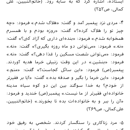
ايستاده، اشاره کرد که به سایه رود. (خاتم‌النبیین، علی
کمالی، ص۲۵۲)
۴- مردی نزد پیغمبر آمد و گفت: «هلاک شدم.» فرمود: «چه
چیز تو را هلاک کرده؟» گفت: «روزه بودم و با همسرم
همخوابه شدم.» فرمود: «بنده‌ای داری که آزاد کنی؟» گفت:
«نه.» فرمود: «می‌توانی دو ماه روزه بگیری؟» گفت: «نه.»
فرمود: «می‌توانی شصت مسکین را غذا دهی؟» گفت: «نه.»
فرمود: «بنشین.» در این وقت زنبیلی خرما هدیه آوردند.
پیغمبر(ص) فرمود: «این سائل کجاست؟» گفت: «منم.»
فرمود: «این خرما را بگیر و صدقه بده.» گفت: «آیا بر فقیرتر
از خودم؟ به خدا سوگند بین این دو کوه سیاه مدینه
خانواده‌اي فقیرتر از ما نیست.» پیغمبر(ص) خندید و فرمود:
«آن را ببر و به خانواده‌ات بده تا بخورند.» (خاتم‌النبیین،
علی‌کمالی، ص۲۶۹)
۵- مرد زناکاری را سنگسار کردند. شخصي به رفیق خود