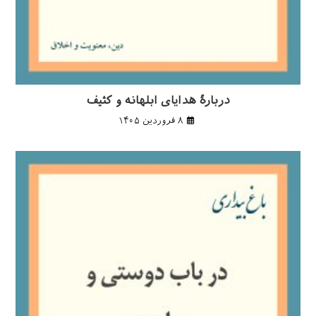
دربارهٔ هدایای ابلهانه و کثیف
۸ فروردین ۱۴۰۵