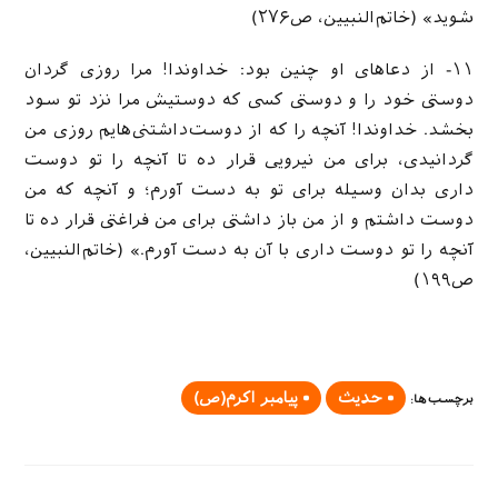
شوید» (خاتم‌النبیین، ص۲۷۶)
۱۱- از دعاهای او چنین بود: خداوندا! مرا روزی گردان
دوستی خود را و دوستی کسی که دوستیش مرا نزد تو سود
بخشد. خداوندا! آنچه را که از دوست‌داشتنی‌هایم روزی من
گردانیدی، برای من نیرویی قرار ده تا آنچه را تو دوست
داری بدان وسیله برای تو به دست آورم؛ و آنچه که من
دوست داشتم و از من باز داشتی برای من فراغتی قرار ده تا
آنچه را تو دوست داری با آن به دست آورم.» (خاتم‌النبیین،
ص۱۹۹)
حدیث
پیامبر اکرم(ص)
برچسب‌ها
: