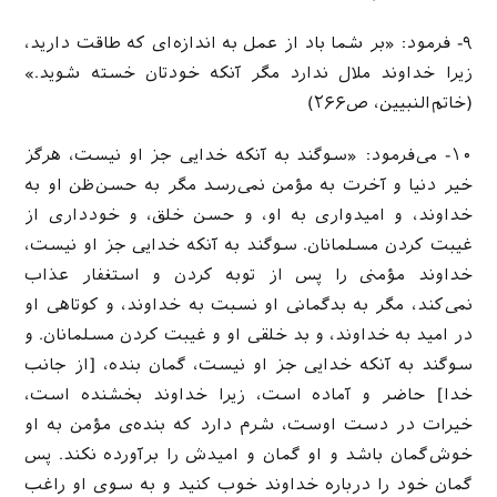
۹- فرمود: «بر شما باد از عمل به اندازه‌ای که طاقت دارید،
زیرا خداوند ملال ندارد مگر آنکه خودتان خسته شوید.»
(خاتم‌النبیین، ص۲۶۶)
۱۰- می‌فرمود: «سوگند به آنکه خدایی جز او نیست، هرگز
خیر دنیا و آخرت به مؤمن نمی‌رسد مگر به حسن‌ظن او به
خداوند، و امیدواری به او، و حسن خلق، و خودداری از
غیبت کردن مسلمانان. سوگند به آنکه خدایی جز او نیست،
خداوند مؤمنی را پس از توبه کردن و استغفار عذاب
نمی‌کند، مگر به بدگمانی او نسبت به خداوند، و کوتاهی او
در امید به خداوند، و بد خلقی او و غیبت کردن مسلمانان. و
سوگند به آنکه خدایی جز او نیست، گمان بنده، [از جانب
خدا] حاضر و آماده است، زیرا خداوند بخشنده است،
خیرات در دست اوست، شرم دارد که بنده‌ی مؤمن به او
خوش‌گمان باشد و او گمان و امیدش را برآورده نکند. پس
گمان خود را درباره خداوند خوب کنید و به سوی او راغب