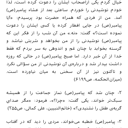
خيال كردم يكى ازاصحاب ايشان را دعوت كرده است، لذا
خودم نوشيدنى را خوردم. ساعتى بعد از عشاء پيامبر(ص)
آمد. من از فردى كه همراه حضرت بود پرسيدم: «آيا
پيامبر(ص) در جايى افطار كرده يا كسى ايشان را دعوت
نموده است؟» گفت: «نه.» من آن شب را از فكر اين كه
پيامبر(ص) نوشيدنى را از من بخواهد و شربتى نباشد و
گرسنه بخوابد با چنان غم و اندوهى به سر بردم كه فقط
خدا از آن خبر دارد. اما صبح پيامبر(ص) در حالى كه روزه
داشت بيدار شد و درباره‌ی آن نوشيدنى از من سؤالى نكرد
و تاكنون نيز از آن سخنى به ميان نياورده است.
(میزان‌الحکمه، ص۶۱۹۹)
۲- چنان شد که پیامبر(ص) نماز جماعت را از همیشه
سبک‌تر خواند، یکی گفت: «چرا؟»، فرمود: «مگر صداي
گریه‌ی طفل را نشنیدی؟» (خاتم‌النبیین، علی کمالی، ص۲۵۵)
۳- پیامبر(ص) خطبه می‌خواند، مردی را ديد كه در آفتاب