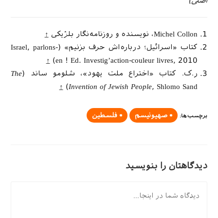
اصلی)
Michel Collon، نویسنده و روزنامه‌نگار بلژیكی
↑
كتاب «اسرائیل؛ درباره‌اش حرف بزنیم» (Israel, parlons-
↑
en ! Ed. Investig’action-couleur livres, 2010)
ر.ک. کتاب «اختراع ملت یهود»، شلومو ساند (
The
↑
Invention of Jewish People
, Shlomo Sand)
صهیونیسم
فلسطین
برچسب‌ها
:
دیدگاهتان را بنویسید
دیدگاه