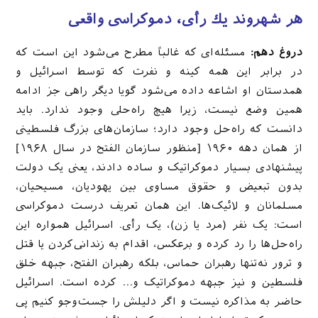
هر شهروند یك رأی، دموكراسی واقعی
دروغ دهم:
مسئله‌ای که غالباً مطرح می‌شود این است که
در برابر این همه کینه و نفرت که توسط اسرائیل و
همدستان او اشاعه داده می‌شود گویا دیگر راهی جز ادامه
همین وضع نیست، زیرا هیچ راه‌حلی وجود ندارد. باید
دانست که راه‌حل وجود دارد؛ سازمان‌های بزرگ فلسطینی
از همان دهه ۱۹۶۰ [منظور سازمان الفتح در سال ۱۹۶۸]
پیشنهادی بسیار دموکراتیک و ساده دادند، یعنی یک دولت
بدون تبعیض و حقوق مساوی بین یهودیان، مسیحیان،
مسلمانان و لائیک‌ها. این همان تعریف درست دموکراسی
است: یک نفر (مرد یا زن)، یک رأی. اسرائیل همواره این
راه‌حل‌ها را رد کرده و برعکس، اقدام به زندانی‌کردن یا قتل
و ترور نه‌تنها رهبران حماس، بلکه رهبران الفتح، جبهه خلق
فلسطین و نیز جبهه دموکراتیک و… کرده است. اسرائیل
حاضر به مذاکره نیست و اگر دلیلش را جست‌وجو کنیم پی