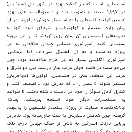
استعماری است که در کنگره یهود در شهر بال (سوئیس)
در ۱۸۹۷ منعقد و تصویب شد و ناسیونالیست‌های یهود
تصمیم گرفتند فلسطین را به استعمار خویش درآورند. در آن
زمان واژه استعمار و کولونیالیسم شرم‌آور نبود، آنها به
قدرت‌های استعماری آن زمان روی آوردند تا از این پروژه
پشتیبانی کنند. امپراتوری عثمانی چندان علاقه‌ای به این
پروژه نداشت و به آن اهمیتی نمی‌داد، اما برعکس،
امپراتوری انگلیس بسیار به این طرح علاقه‌مند بود، چون
می‌خواست در قلب جهان عرب یعنی درست بین دو شرق و
غرب این منطقه، یعنی در فلسطین، کولون‌ها (مهاجرینی)
مستقر شوند تا مصر را ـ که قدرتی بود ـ تضعیف کنند و
کنترل کانال سوئز را خود در دست داشته باشند تا بتوانند
به مستعمرات دیگر خود اسلحه بفرستند. بعدها،
ایالات‌متحده حمایت از پروژه استعمار فلسطین را به‌عهده
گرفت، چون هدفش دسترسی به نفت خاورمیانه بود. بنابراین
برپایی دولت اسرائیل نه ناشی از جنگ جهانی دوم، بلکه
مربوط به یک پروژه استعماری است که از مدت‌ها پیش