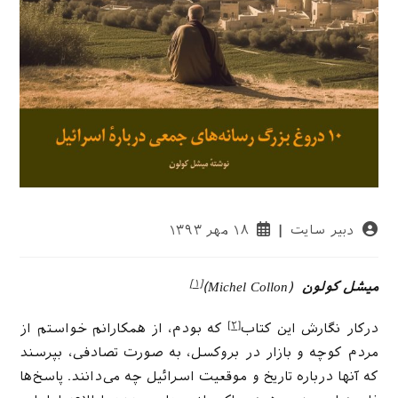
نویسندهٔ
نوشته
دبیر سایت
۱۸ مهر ۱۳۹۳
نوشته:
منتشر
شده
است:
[۱]
میشل کولون
(Michel Collon)
[۲]
درکار نگارش این کتاب
که بودم، از همکارانم خواستم از
مردم کوچه و بازار در بروکسل، به صورت تصادفی، بپرسند
که آنها درباره تاریخ و موقعیت اسرائیل چه می‌دانند. پاسخ‌ها