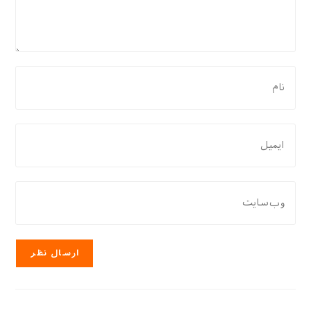
برای
نظر
دادن،
نام
برای
یا
نظر
نام
دادن،
کاربری
ایمیل‌تان
نشانی
خود
را
وب
را
وارد
سایت
وارد
کنید
خود
کنید
را
وارد
کنید
(اختیاری)