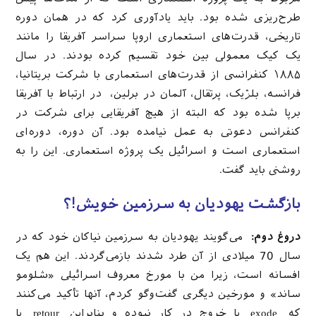
طرح‌ریزی شده بود. باید یادآوری کرد که در همان دوره
تاریخی، قدرت‌های استعماری اروپا سراسر آفریقا را مانند
یک کیک معمولی بین خود تقسیم کرده بودند. در سال
۱۸۸۵ کنفرانسی از قدرت‌های استعماری با شرکت بریتانیا،
فرانسه، بلژیک، پرتقال، آلمان در برلین، در ارتباط با آفریقا
برپا شده بود که البته از هیچ آفریقایی برای شرکت در
کنفرانس دعوتی به عمل نیامده بود. آن دوره، دوره‌ای
استعماری است و اسرائیل یک پروژه استعماری. این را به
روشنی باید گفت.
بازگشت یهودیان به سرزمین خویش!؟
دروغ دوم:
می‌گویند یهودیان به سرزمین نیاکان خود که در
سال 70 میلادی از آن طرد شدند بازمی‌گردند. این هم یک
افسانه است، زیرا من با مورخ معروف اسرائیلی «شلومو
ساند» و مورخین دیگری گفت‌وگو کردم، آنها تأکید می‌کنند
که exode یا خروج در کار نبوده و بنابراین retour یا