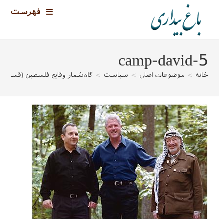
رش
فهرست
ه
حتوا
5-camp-david
خانه
>
موضوعات اصلی
>
سیاست
>
گاه‌شمار وقایع فلسطین (قسمت دوم: ۱۹۴۸ ت