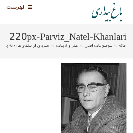
رش
فهرست
ه
حتوا
220px-Parviz_Natel-Khanlari
خانه
>
موضوعات اصلی
>
هنر و ادبیات
>
«مردی از بلندی‌ها»؛ به یاد د