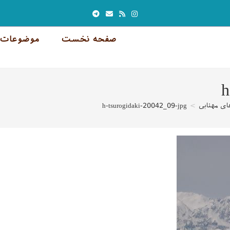
صفحه نخست
موضوعات 
h
ی مهتابی
>
h-tsurogidaki-20042_09-jpg