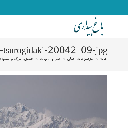
رش
ه
حتوا
-tsurogidaki-20042_09-jpg
خانه
>
موضوعات اصلی
>
هنر و ادبیات
>
عشق، مرگ و شب‌ها