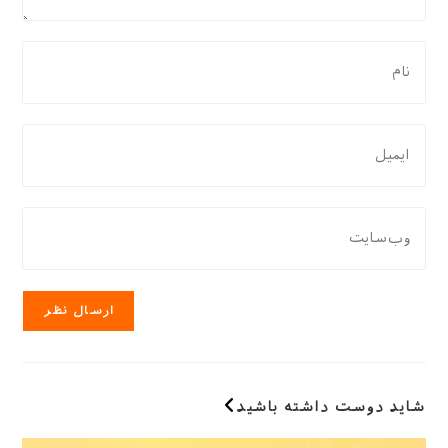
برای
نظر
دادن،
نام
برای
یا
نظر
نام
دادن،
کاربری
ایمیل‌تان
نشانی
خود
را
وب
را
وارد
سایت
وارد
کنید
خود
کنید
را
وارد
کنید
(اختیاری)
شاید دوست داشته باشید