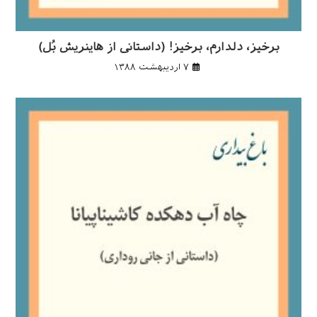
برخيز، دلدارم، برخيز! (داستانی از هاینریش بُل)
۷ اردیبهشت ۱۳۸۸