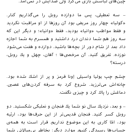
چین‌‌های لباسش بازی می‌‌‌كرد ولی صدایش در نمی‌‌‌آمد.
– سه تعطیلی، پس ما دوازده روبل را می‌‌‌گذاریم كنار.
«كولیا» چهار روز مریض بود آن روزها از او مراقبت نكردید
و فقط مواظب «وانیا» بودید، فقط «وانیا»؛ و دیگر این كه
سه روز هم شما دندان درد داشتید و همسرم به شما اجازه
داد بعد از شام دور از بچه‌‌‌ها باشید. دوازده و هفت می‌‌شود
نوزده. تفریق كنید. آن مرخصی‌‌‌ها ؛ آهان، چهل و یك‌ ‌روبل،
درسته؟
چشم چپ یولیا واسیلی ‌‌‌‌اِونا قرمز و پر از اشك شده بود.
چانه‌‌‌اش می‌‌لرزید. شروع كرد به سرفه كردن‌‌‌‌های عصبی.
دماغش را پاك كرد و چیزی نگفت.
– و بعد، نزدیك سال نو شما یك فنجان و نعلبكی شكستید. دو
روبل كسر كنید. فنجان قدیمی‌‌‌تر از این حرف‌‌‌ها بود، ارثیه
بود، امّا كاری به این موضوع نداریم. قرار است به همه‌ی
حساب‌‌‌‌ها رسیدگی كنیم. موارد دیگر: بخاطر بی‌‌‌‌مبالاتی شما