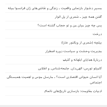
مسیرِ دشوار بازنمایی واقعیت ـ زندگی و نقاشی‌های ژان فرانسوا میله
گفتنِ همه چیز ـ شعری از پل الوار
پس چه چیز میان من و تو حجاب گشته است؟
درخت
بیلچه (شعری از ویکتور خارا)
مدیریت وحشت و سیاست دوره اضطرار
دربارهٔ هدایای ابلهانه و کثیف
کامیلو تورِس؛ الهی‌دان، جامعه‌شناس، و انقلابی
آیا انسان حیوانی اقتصادی است؟ ـ مارسل موس و اهمیت همبستگی
اجتماعی
ادبیات مقاومت؛ بازسازی تاریخ‌های ناتمام