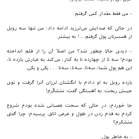
– من فقط مقدار كمی گرفتم.
در حالی كه صدایش می‌‌‌لرزید ادامه داد: من تنها سه روبل
از همسرتان پول گرفتم …! نه بیشتر.
– دیدی حالا چطور شد؟ من اصلاً آن را از قلم انداخته
بودم! سه تا از چهارده تا به كنار، می‌‌‌كند به عبارتی یازده تا،
این هم پول شما، سه‌‌‌تا، سه‌‌‌تا، سه‌‌‌تا . . . یكی و یكی.
یازده روبل به او دادم با انگشتان لرزان آنرا گرفت و توی
جیبش ریخت. به آهستگی گفت: متشكّرم!
جا خوردم، در حالی كه سخت عصبانی شده بودم شروع
كردم به قدم زدن در طول و عرض اتاق. پرسیدم: چرا گفتی
متشكرم؟
– به خاطر پول.