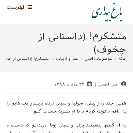
رش
فهرست
ه
حتوا
متشکرم! (داستانی از
چخوف)
خانه
>
موضوعات اصلی
>
هنر و ادبیات
>
متشکرم! (داستانی از چخوف
نویسندهٔ
نوشته
علی لطفی
۲۴ مرداد ۱۳۸۸
نوشته:
منتشر
شده
است:
همین چند روز پیش، «یولیا واسیلی ‌‌‌‌اِونا» پرستار بچه‌‌‌هایم را
به اتاقم دعوت كردم تا با او تسویه حساب كنم.
به او گفتم: بنشینید یولیا واسیلی ‌‌‌‌‌اِونا! می‌‌‌‌دانم كه دست و