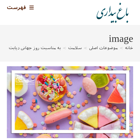
رش
فهرست
ه
حتوا
image
خانه
>
موضوعات اصلی
>
سلامت
>
به مناسبت روز جهانی دیابت
>
e