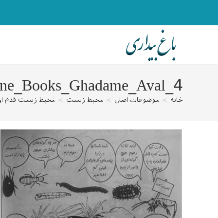
رش
ه
حتوا
stane_Books_Ghadame_Aval_4
خانه
>
موضوعات اصلی
>
محیط زیست
>
محیط زیست قدم او