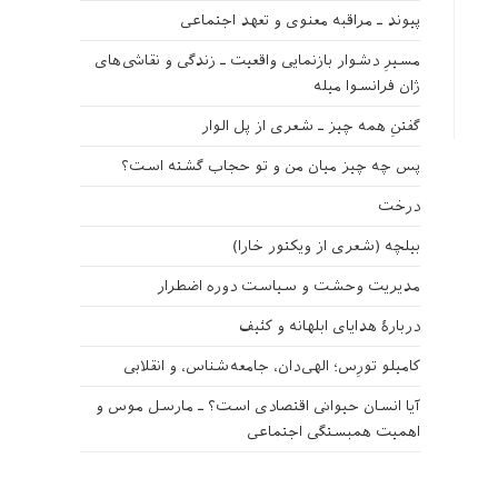
پیوند ـ مراقبه‌ معنوی و تعهد اجتماعی
مسیرِ دشوار بازنمایی واقعیت ـ زندگی و نقاشی‌های
ژان فرانسوا میله
گفتنِ همه چیز ـ شعری از پل الوار
پس چه چیز میان من و تو حجاب گشته است؟
درخت
بیلچه (شعری از ویکتور خارا)
مدیریت وحشت و سیاست دوره اضطرار
دربارهٔ هدایای ابلهانه و کثیف
کامیلو تورِس؛ الهی‌دان، جامعه‌شناس، و انقلابی
آیا انسان حیوانی اقتصادی است؟ ـ مارسل موس و
اهمیت همبستگی اجتماعی