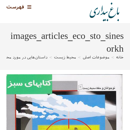
رش
فهرست
ه
حتوا
images_articles_eco_sto_sines
orkh
خانه
>
موضوعات اصلی
>
محیط زیست
>
داستان‌هایی در مورد محیط 