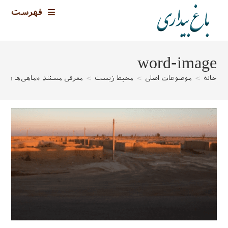
رش
فهرست
ه
حتوا
word-image
خانه
>
موضوعات اصلی
>
محیط زیست
>
معرفی مستند «ماهی‌ها در 