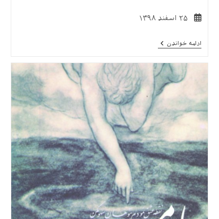
نوشته
۲۵ اسفند ۱۳۹۸
منتشر
شده
معرفی
ادامه خواندن
است:
کتاب
«خدا،
آن‌گونه
که
من
می‌فهمم»