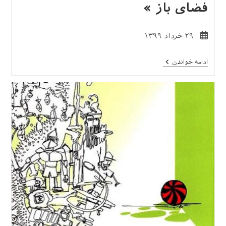
فضای باز »
نوشته
۲۹ خرداد ۱۳۹۹
منتشر
شده
معرفی
ادامه خواندن
است:
کتاب
«بازی
و
یادگیری
در
فضای
باز
»