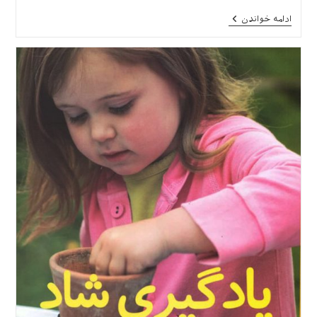
شده
آموزش
ادامه خواندن
است:
از
راه
بازی
(معرفی
کتاب
همراه
با
نمونه
فعالیت‌ها)