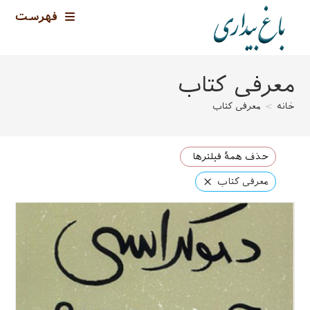
رش
فهرست
ه
حتوا
معرفی کتاب
خانه
>
معرفی کتاب
حذف همهٔ فیلترها
×
معرفی کتاب