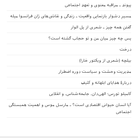
پیوند ـ مراقبه‌ معنوی و تعهد اجتماعی
زنان
(
۱
)
صهیونیسم
(
۲
)
مسیرِ دشوار بازنمایی واقعیت ـ زندگی و نقاشی‌های ژان فرانسوا میله
عراق
(
۱
)
گفتنِ همه چیز ـ شعری از پل الوار
عشق
(
۲
)
پس چه چیز میان من و تو حجاب گشته است؟
فقر
(
۳
)
درخت
فلسطین
(
۲
)
بیلچه (شعری از ویکتور خارا)
قدرت
(
۱
)
مادر ترزا
(
۱
)
مدیریت وحشت و سیاست دوره اضطرار
مصرف‌گرایی
(
۱
)
دربارهٔ هدایای ابلهانه و کثیف
معرفی کتاب
(
۲۴
)
کامیلو تورِس؛ الهی‌دان، جامعه‌شناس، و انقلابی
نهضت عاشورا
(
۱
)
آیا انسان حیوانی اقتصادی است؟ ـ مارسل موس و اهمیت همبستگی
نوام چامسکی
(
۱
)
اجتماعی
والدگری
(
۲
)
کار
(
۱
)
کارگران
(
۳
)