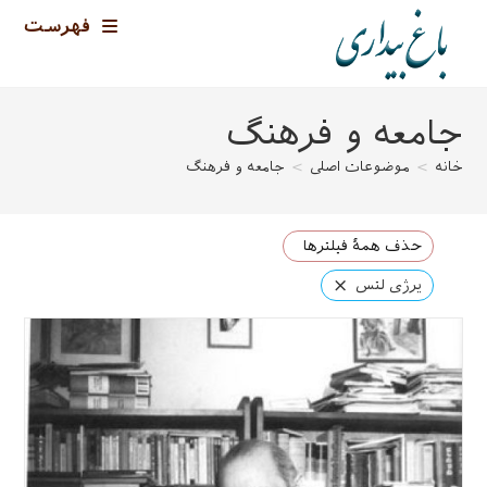
رش
فهرست
ه
حتوا
جامعه و فرهنگ
خانه
>
موضوعات اصلی
>
جامعه و فرهنگ
حذف همهٔ فیلترها
×
یرژی لتس