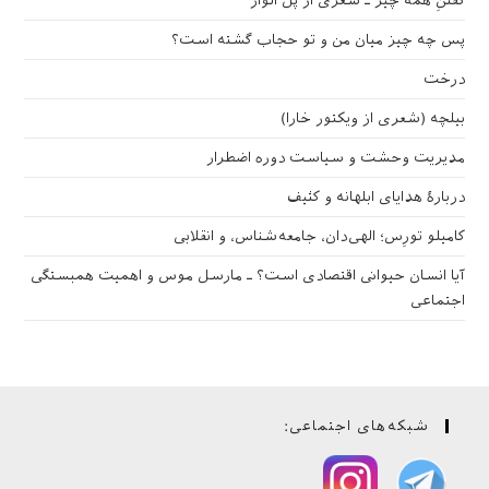
گفتنِ همه چیز ـ شعری از پل الوار
پس چه چیز میان من و تو حجاب گشته است؟
درخت
بیلچه (شعری از ویکتور خارا)
مدیریت وحشت و سیاست دوره اضطرار
دربارهٔ هدایای ابلهانه و کثیف
کامیلو تورِس؛ الهی‌دان، جامعه‌شناس، و انقلابی
آیا انسان حیوانی اقتصادی است؟ ـ مارسل موس و اهمیت همبستگی
اجتماعی
شبکه‌های اجتماعی: