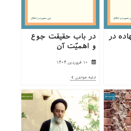
اده در
در باب حقیقت جوع
و اهمیّت آن
نوشته
۱۰ فروردین ۱۴۰۴
منتشر
شده
در
ادامه خواندن
است:
باب
حقیقت
جوع
و
اهمیّت
آن