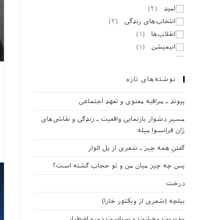
امید
(
۲
)
انتخاب‌های زندگی
(
۲
)
انقلاب‌ها
(
۱
)
انیمیشن
(
۱
)
ایران
(
۱
)
ایمان
(
۳
)
نوشته‌های تازه
بایزید بسطامی
(
۱
)
بحث و گفتگو
(
۳
)
پیوند ـ مراقبه‌ معنوی و تعهد اجتماعی
بخشش
(
۱
)
مسیرِ دشوار بازنمایی واقعیت ـ زندگی و نقاشی‌های
برادری
(
۲
)
ژان فرانسوا میله
بودیسم
(
۲
)
گفتنِ همه چیز ـ شعری از پل الوار
بیماری
(
۱
)
تأمل کنیم
(
۴
)
پس چه چیز میان من و تو حجاب گشته است؟
تاریخ اسلام
(
۲
)
درخت
تبعیض نژادی
(
۳
)
ترس
(
۲
)
بیلچه (شعری از ویکتور خارا)
توحید
(
۲
)
مدیریت وحشت و سیاست دوره اضطرار