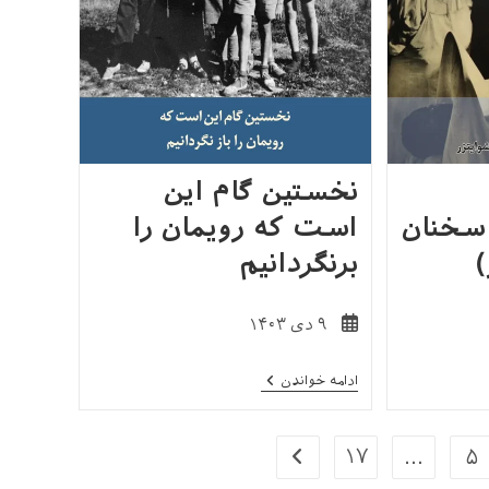
نخستین گام این
 سخنان
است که رویمان را
)
برنگردانیم
نوشته
۹ دی ۱۴۰۳
منتشر
شده
نخستین
ادامه خواندن
است:
گام
این
است
که
۱۷
…
۵
برو به صفحۀ بعدی
رویمان
را