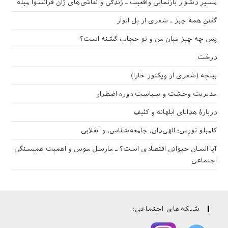
مسیرِ دشوار بازنمایی واقعیت ـ زندگی و نقاشی‌های ژان فرانسوا میله
گفتنِ همه چیز ـ شعری از پل الوار
پس چه چیز میان من و تو حجاب گشته است؟
درخت
بیلچه (شعری از ویکتور خارا)
مدیریت وحشت و سیاست دوره اضطرار
دربارهٔ هدایای ابلهانه و کثیف
کامیلو تورِس؛ الهی‌دان، جامعه‌شناس، و انقلابی
آیا انسان حیوانی اقتصادی است؟ ـ مارسل موس و اهمیت همبستگی
اجتماعی
شبکه‌های اجتماعی: