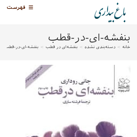
رش
فهرست
ه
حتوا
بنفشه-ای-در-قطب
خانه
>
دسته‌بندی نشده
>
بنفشه‌ای در قطب
>
بنفشه-ای-در-قطب