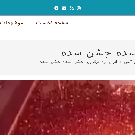
صفحه نخست
موضوعات 
ن_سده_جشن_سده
 آتش
>
ایران_یزد_برگزاری_جشن_سده_جشن_سده