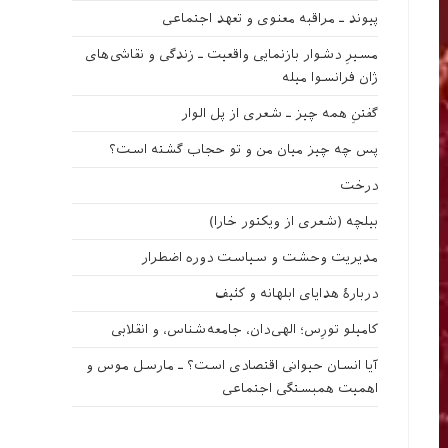
پیوند ـ مراقبه‌ معنوی و تعهد اجتماعی
مسیرِ دشوار بازنمایی واقعیت ـ زندگی و نقاشی‌های
ژان فرانسوا میله
گفتنِ همه چیز ـ شعری از پل الوار
پس چه چیز میان من و تو حجاب گشته است؟
درخت
بیلچه (شعری از ویکتور خارا)
مدیریت وحشت و سیاست دوره اضطرار
دربارهٔ هدایای ابلهانه و کثیف
کامیلو تورِس؛ الهی‌دان، جامعه‌شناس، و انقلابی
آیا انسان حیوانی اقتصادی است؟ ـ مارسل موس و
اهمیت همبستگی اجتماعی