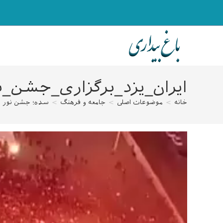
رش
ه
حتوا
ایران_یزد_برگزاری_جش
خانه
>
موضوعات اصلی
>
جامعه و فرهنگ
>
سده؛ جشن نور و
نمایشگر
ویدیو