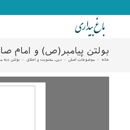
رش
ه
حتوا
بولتن پیامبر(ص) و امام صا
خانه
>
موضوعات اصلی
>
دین، معنویت و اخلاق
>
بولتن «به م