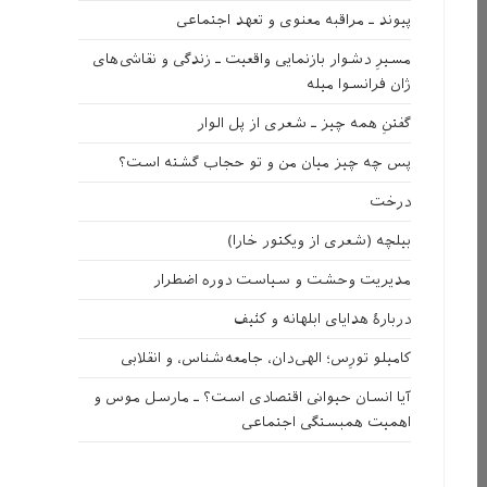
پیوند ـ مراقبه‌ معنوی و تعهد اجتماعی
مسیرِ دشوار بازنمایی واقعیت ـ زندگی و نقاشی‌های
ژان فرانسوا میله
گفتنِ همه چیز ـ شعری از پل الوار
پس چه چیز میان من و تو حجاب گشته است؟
درخت
بیلچه (شعری از ویکتور خارا)
مدیریت وحشت و سیاست دوره اضطرار
دربارهٔ هدایای ابلهانه و کثیف
کامیلو تورِس؛ الهی‌دان، جامعه‌شناس، و انقلابی
آیا انسان حیوانی اقتصادی است؟ ـ مارسل موس و
اهمیت همبستگی اجتماعی