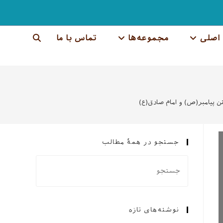
اصلی
مجموعه‌ها
تماس با ما
جستجوی
وب
سایت
تن پیامبر(ص) و امام صادق(ع)
را
تغییر
جستجو در همهٔ مطالب
دهید
نوشته‌های تازه