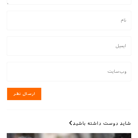
برای
نظر
دادن،
نام
برای
یا
نظر
نام
دادن،
کاربری
ایمیل‌تان
نشانی
خود
را
وب
را
وارد
سایت
وارد
کنید
خود
کنید
را
وارد
کنید
(اختیاری)
شاید دوست داشته باشید