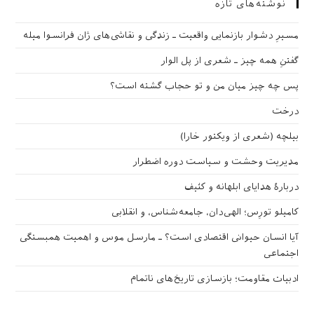
نوشته‌های تازه
مسیرِ دشوار بازنمایی واقعیت ـ زندگی و نقاشی‌های ژان فرانسوا میله
گفتنِ همه چیز ـ شعری از پل الوار
پس چه چیز میان من و تو حجاب گشته است؟
درخت
بیلچه (شعری از ویکتور خارا)
مدیریت وحشت و سیاست دوره اضطرار
دربارهٔ هدایای ابلهانه و کثیف
کامیلو تورِس؛ الهی‌دان، جامعه‌شناس، و انقلابی
آیا انسان حیوانی اقتصادی است؟ ـ مارسل موس و اهمیت همبستگی
اجتماعی
ادبیات مقاومت؛ بازسازی تاریخ‌های ناتمام