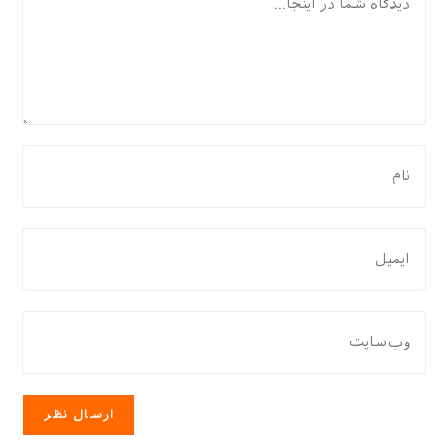
برای
نظر
دادن،
نام
برای
یا
نظر
نام
دادن،
کاربری
ایمیل‌تان
نشانی
خود
را
وب
را
وارد
سایت
وارد
کنید
خود
کنید
را
وارد