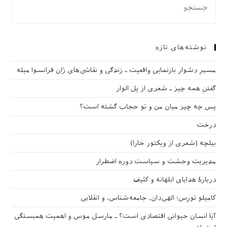
نوشته‌های تازه
مسیرِ دشوار بازنمایی واقعیت ـ زندگی و نقاشی‌های ژان فرانسوا میله
گفتنِ همه چیز ـ شعری از پل الوار
پس چه چیز میان من و تو حجاب گشته است؟
درخت
بیلچه (شعری از ویکتور خارا)
مدیریت وحشت و سیاست دوره اضطرار
دربارهٔ هدایای ابلهانه و کثیف
کامیلو تورِس؛ الهی‌دان، جامعه‌شناس، و انقلابی
آیا انسان حیوانی اقتصادی است؟ ـ مارسل موس و اهمیت همبستگی