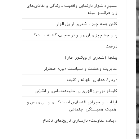
مسیرِ دشوار بازنمایی واقعیت ـ زندگی و نقاشی‌های
ژان فرانسوا میله
گفتنِ همه چیز ـ شعری از پل الوار
پس چه چیز میان من و تو حجاب گشته است؟
درخت
بیلچه (شعری از ویکتور خارا)
مدیریت وحشت و سیاست دوره اضطرار
دربارهٔ هدایای ابلهانه و کثیف
کامیلو تورِس؛ الهی‌دان، جامعه‌شناس، و انقلابی
آیا انسان حیوانی اقتصادی است؟ ـ مارسل موس و
اهمیت همبستگی اجتماعی
ادبیات مقاومت؛ بازسازی تاریخ‌های ناتمام