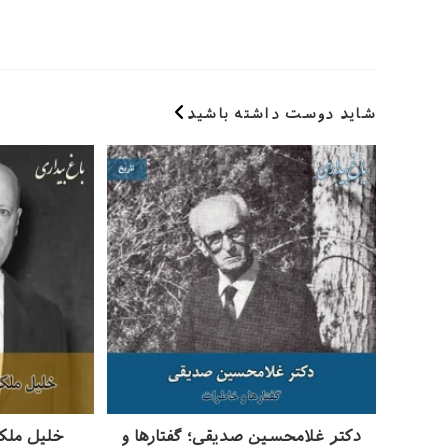
نام
ایمیل‌تان
یا
را
نام
وارد
کاربری
کنید
خود
شاید دوست داشته باشید
را
وارد
کنید
دکتر غلامحسین صدیقی؛ گفتار‌ها و
خلیل ملک