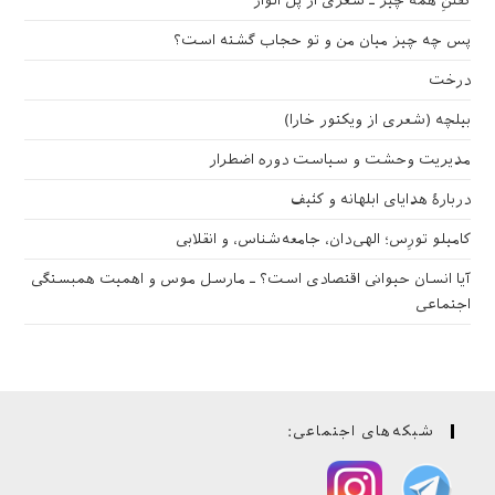
گفتنِ همه چیز ـ شعری از پل الوار
پس چه چیز میان من و تو حجاب گشته است؟
درخت
بیلچه (شعری از ویکتور خارا)
مدیریت وحشت و سیاست دوره اضطرار
دربارهٔ هدایای ابلهانه و کثیف
کامیلو تورِس؛ الهی‌دان، جامعه‌شناس، و انقلابی
آیا انسان حیوانی اقتصادی است؟ ـ مارسل موس و اهمیت همبستگی
اجتماعی
شبکه‌های اجتماعی: