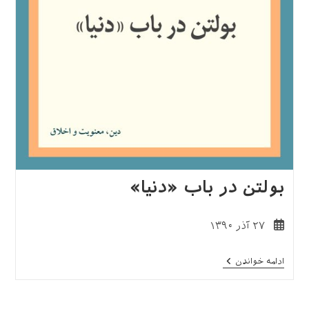
بولتن در باب «دنیا»
نوشته
۲۷ آذر ۱۳۹۰
منتشر
شده
بولتن
ادامه خواندن
است:
در
باب
«دنیا»