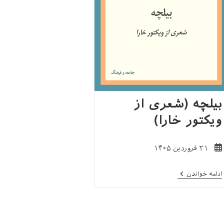
بیلچه (شعری از
ویکتور خارا)
نوشته
۲۱ فروردین ۱۴۰۵
منتشر
شده
بیلچه
ادامه خواندن
است:
(شعری
از
ویکتور
خارا)