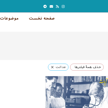
صفحه نخست
موضوعات 
×
حذف همهٔ فیلترها
عدالت