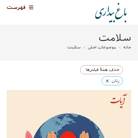
رش
فهرست
ه
حتوا
سلامت
خانه
>
موضوعات اصلی
>
سلامت
حذف همهٔ فیلترها
×
زنان