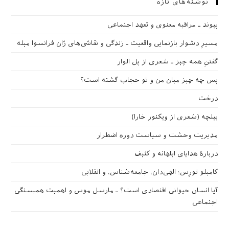
نوشته‌های تازه
پیوند ـ مراقبه‌ معنوی و تعهد اجتماعی
مسیرِ دشوار بازنمایی واقعیت ـ زندگی و نقاشی‌های ژان فرانسوا میله
گفتنِ همه چیز ـ شعری از پل الوار
پس چه چیز میان من و تو حجاب گشته است؟
درخت
بیلچه (شعری از ویکتور خارا)
مدیریت وحشت و سیاست دوره اضطرار
دربارهٔ هدایای ابلهانه و کثیف
کامیلو تورِس؛ الهی‌دان، جامعه‌شناس، و انقلابی
آیا انسان حیوانی اقتصادی است؟ ـ مارسل موس و اهمیت همبستگی
اجتماعی