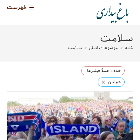
رش
فهرست
ه
حتوا
سلامت
خانه
>
موضوعات اصلی
>
سلامت
حذف همهٔ فیلترها
×
جوانان