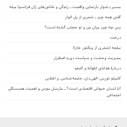
مسیرِ دشوار بازنمایی واقعیت ـ زندگی و نقاشی‌های ژان فرانسوا میله
گفتنِ همه چیز ـ شعری از پل الوار
پس چه چیز میان من و تو حجاب گشته است؟
درخت
بیلچه (شعری از ویکتور خارا)
مدیریت وحشت و سیاست دوره اضطرار
دربارهٔ هدایای ابلهانه و کثیف
کامیلو تورِس؛ الهی‌دان، جامعه‌شناس، و انقلابی
آیا انسان حیوانی اقتصادی است؟ ـ مارسل موس و اهمیت همبستگی
اجتماعی